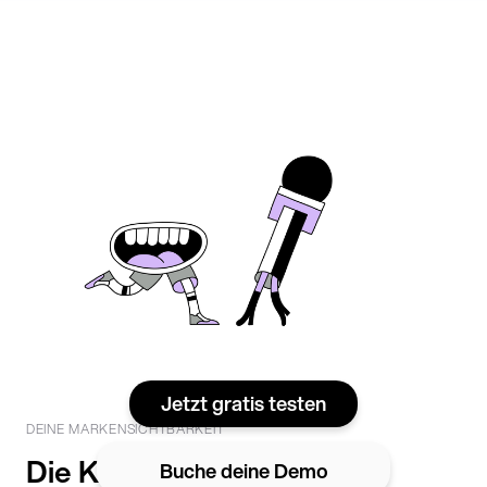
Jetzt gratis testen
DEINE MARKENSICHTBARKEIT
Die KI entscheidet
Buche deine Demo