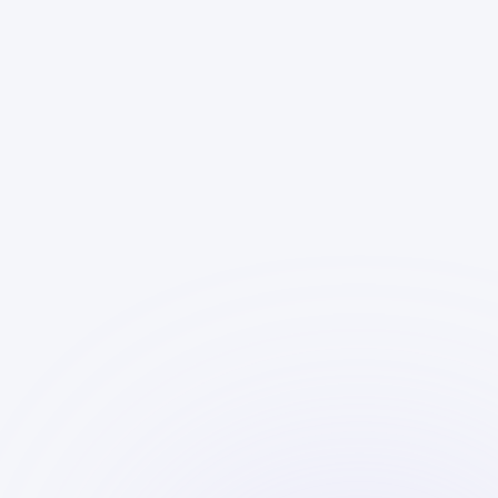
PR & Comms
Marketing-Teams
Startups & Grownups
PR & Comms
Schluss mit statischen PR-Datenbanken.
blinq ist dein lebendiges Ökosystem für die
hybride Welt aus Mensch und Maschine.
Wir automatisieren deine Recherche und
zeigen Hebel für Sichtbarkeit – in Presse,
Podcasts, LLMs.
Finde sekundenschnell relevante
Kontakte in Presse und Podcasts
durch themenbasierte KI-Suche