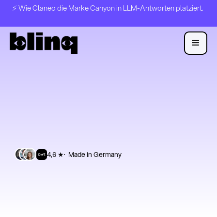
⚡️ Wie Claneo die Marke Canyon in LLM-Antworten platziert.
4,6 ★
· Made in Germany