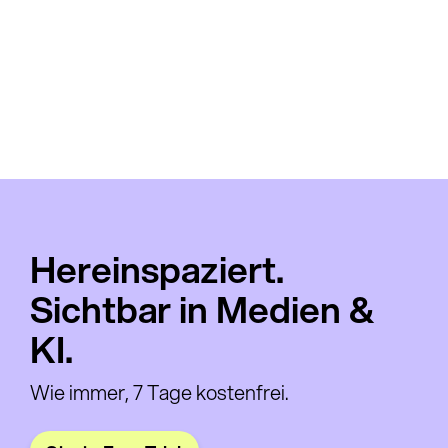
Slide 2 of 3.
Hereinspaziert.
Sichtbar in Medien &
KI.
Wie immer, 7 Tage kostenfrei.