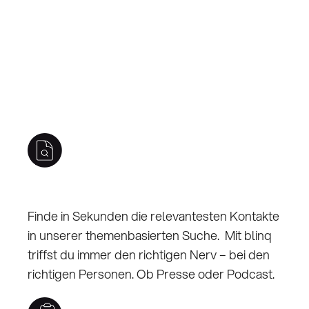
app.theblinq.de
#Asics
Alle Modelle
▾
10.07.
Medienübersicht
Finde in Sekunden die relevantesten Kontakte
in unserer themenbasierten Suche. Mit blinq
NR. 1 MEDIENTYP
NR. 1 DOMAIN
triffst du immer den richtigen Nerv – bei den
Rezensionen
runner
RW
richtigen Personen. Ob Presse oder Podcast.
Corporate
(23.1%)
Fachpresse
(22.8%)
Rezensionen
(23.3%)
Use