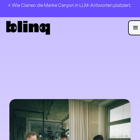
⚡️ Wie Claneo die Marke Canyon in LLM-Antworten platziert.