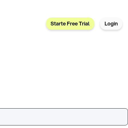
Starte Free Trial
Login