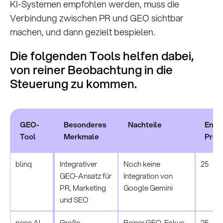
KI-Systemen empfohlen werden, muss die
Verbindung zwischen PR und GEO sichtbar
machen, und dann gezielt bespielen.
Die folgenden Tools helfen dabei,
von reiner Beobachtung in die
Steuerung zu kommen.
GEO-
Besonderes
Nachteile
Enth
Tool
Merkmale
Prom
blinq
Integrativer
Noch keine
25
GEO-Ansatz für
Integration von
PR, Marketing
Google Gemini
und SEO
peec AI
Große
Reiner GEO-Fokus.
25