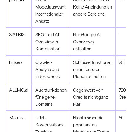
Modellauswahl,
Keine Anbindung an
internationaler
andere Bereiche
Ansatz
SISTRIX
SEO- und AI-
Nur Google AI
-
Overview in
Overviews
Kombination
enthalten
Finseo
Crawler-
Schlüsselfunktionen
25
Analyse und
nur in teureren
Index-Check
Plänen enthalten
ALLMO.ai
Auditfunktionen
Gegenwert von
720 P
für eigene
Credits nicht ganz
Credit
Domains
klar
Metrix.ai
LLM-
Nicht immer die
50
Kovernsations-
populärsten
Tracking
Modelle verfügbar