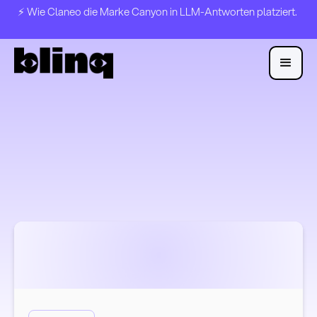
⚡️ Wie Claneo die Marke Canyon in LLM-Antworten platziert.