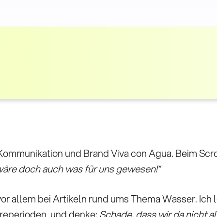
, Kommunikation und Brand Viva con Agua. Beim Scr
äre doch auch was für uns gewesen!“
or allem bei Artikeln rund ums Thema Wasser. Ich le
rreperioden, und denke:
Schade, dass wir da nicht a